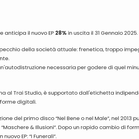
e anticipa il nuovo EP
28%
in uscita il 31 Gennaio 2025.
specchio della società attuale: frenetica, troppo imp
nte.
 un'autodistruzione necessaria per godere di quel minu
ina al Trai Studio, è supportato dall'etichetta indipen
forme digitali.
zione del primo disco “Nel Bene o nel Male”, nel 2013 
e “Maschere & Illusioni”. Dopo un rapido cambio di for
 nuovo EP: “I Funerali”.