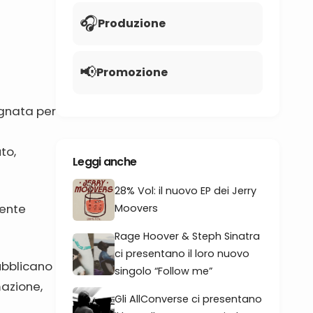
🎧
Produzione
📢
Promozione
egnata per
to,
Leggi anche
28% Vol: il nuovo EP dei Jerry
dente
Moovers
Rage Hoover & Steph Sinatra
ci presentano il loro nuovo
pubblicano
singolo “Follow me”
mazione,
Gli AllConverse ci presentano