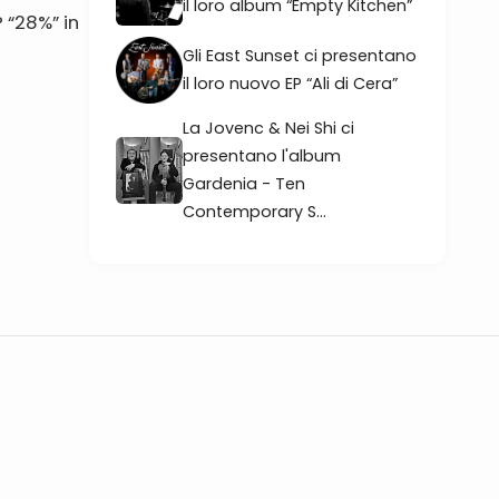
il loro album “Empty Kitchen”
 “28%” in
Gli East Sunset ci presentano
il loro nuovo EP “Ali di Cera”
La Jovenc & Nei Shi ci
presentano l'album
Gardenia - Ten
Contemporary S...