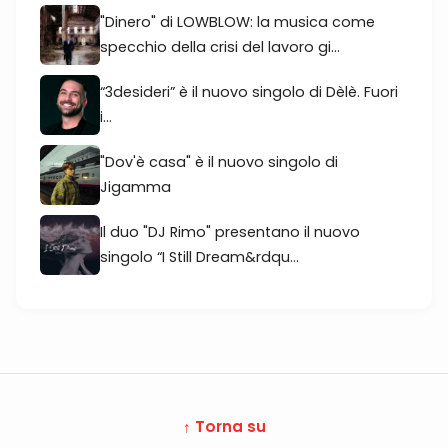
"Dinero" di LOWBLOW: la musica come
specchio della crisi del lavoro gi...
“3desideri” è il nuovo singolo di Dèlè. Fuori
i...
"Dov'è casa" è il nuovo singolo di
Jigamma
Il duo "DJ Rimo" presentano il nuovo
singolo “I Still Dream&rdqu...
↑ Torna su