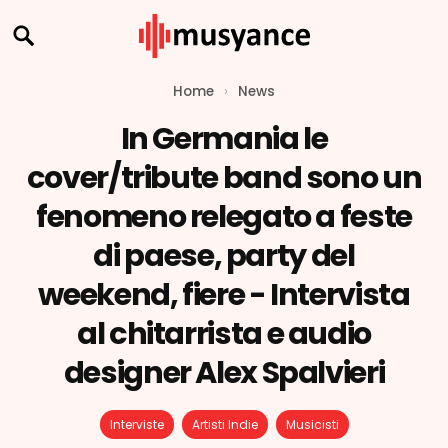
Home
›
News
In Germania le
cover/tribute band sono un
fenomeno relegato a feste
di paese, party del
weekend, fiere - Intervista
al chitarrista e audio
designer Alex Spalvieri
Interviste
Artisti Indie
Musicisti