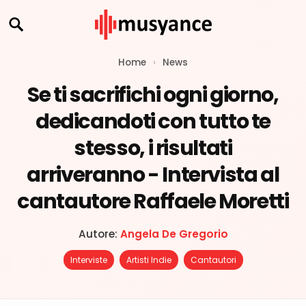
Home
›
News
Se ti sacrifichi ogni giorno,
dedicandoti con tutto te
stesso, i risultati
arriveranno - Intervista al
cantautore Raffaele Moretti
Autore:
Angela De Gregorio
Interviste
Artisti Indie
Cantautori