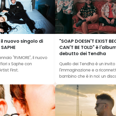
il nuovo singolo di
"SOAP DOESN'T EXIST BE
x SAPHE
CAN'T BE TOLD" è l'album
debutto dei Tendha
 gennaio "RVMORE", il nuovo
efiori x Saphe con
Quello dei Tendha è un invito 
rtist First.
l'immaginazione e a riconnette
bambino che è in noi: un disco 