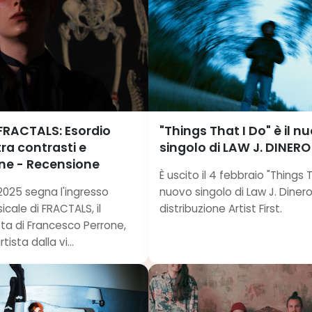
 FRACTALS: Esordio
"Things That I Do" è il n
tra contrasti e
singolo di LAW J. DINERO
one - Recensione
È uscito il 4 febbraio "Things Th
2025 segna l'ingresso
nuovo singolo di Law J. Diner
icale di FRACTALS, il
distribuzione Artist First.
sta di Francesco Perrone,
tista dalla vi...