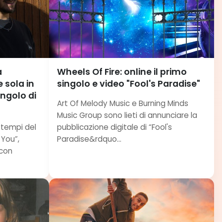
a
Wheels Of Fire: online il primo
 sola in
singolo e video "Fool's Paradise"
ingolo di
Art Of Melody Music e Burning Minds
Music Group sono lieti di annunciare la
i tempi del
pubblicazione digitale di “Fool's
 You”,
Paradise&rdquo...
 con