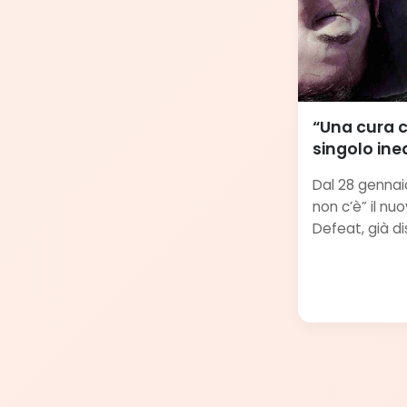
“Una cura c
singolo ine
Dal 28 gennai
non c’è” il nu
Defeat, già dis