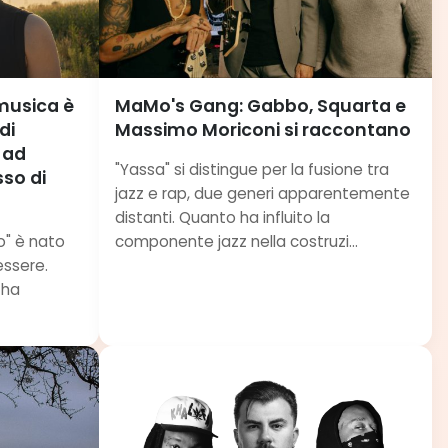
 musica è
MaMo's Gang: Gabbo, Squarta e
di
Massimo Moriconi si raccontano
 ad
"Yassa" si distingue per la fusione tra
sso di
jazz e rap, due generi apparentemente
distanti. Quanto ha influito la
ro" è nato
componente jazz nella costruzi...
ssere.
 ha