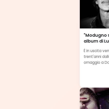
"Modugno su
album di 
É in uscita ve
trent'anni da
omaggio a Do