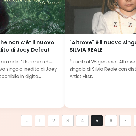
he non c’è” il nuovo
"Altrove" è il nuovo sing
dito di Joey Defeat
SILVIA REALE
o in radio “Una cura che
È uscito il 28 gennaio "Altrove"
ovo singolo inedito di Joey
singolo di Silvia Reale con dis
ponibile in digita...
Artist First.
«
1
2
3
4
5
6
7