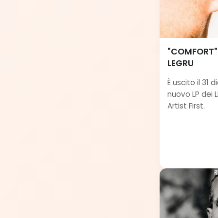
"COMFORT" è
LEGRU
È uscito il 31
nuovo LP dei 
Artist First.