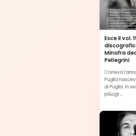
Esce il vol.
discografic
Minafra de
Pellegrini
Correva l’ann
Puglia nasceva
di Puglia. In 
pi&ugr...