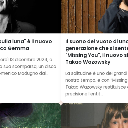
lla luna" è il nuovo
Il suono del vuoto di un
Luca Gemma
generazione che si sente
"Missing You", il nuovo s
nerdì 13 dicembre 2024, a
Takao Wazowsky
lla sua scomparsa, un disco
menico Modugno dal...
La solitudine è uno dei grand
nostro tempo, e con “Missing
Takao Wazowsky restituisce
precisione l’entit...