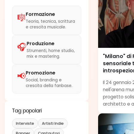
Formazione
🎼
Teoria, tecnica, scrittura
e crescita musicale.
Produzione
🎧
Strumenti, home studio,
"Milano" di
mix e mastering.
sensoriale 
introspezi
Promozione
📢
Social, branding e
Il 24 gennaio 
crescita della fanbase.
nell'arena mus
progetto soli
architetto e ar
Tag popolari
Interviste
Artisti Indie
Rapper
Cantautori