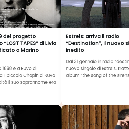
 19 del progetto
Estrels: arriva il radio
o “LOST TAPES” di Livio
“Destination”, il nuovo 
dicato a Marino
inedito
Dal 31 gennaio in radio “destin
o 1888 e a Ruvo di
nuovo singolo di Estrels, trat
 il piccolo Chopin di Ruvo
album “the song of the sirens”,
realtà il suo soprannome era